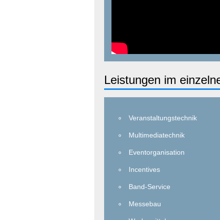
Leistungen im einzeln
Veranstaltungstechnik
Multimediatechnik
Eventorganisation
Incentives
Band-Service
Messebau