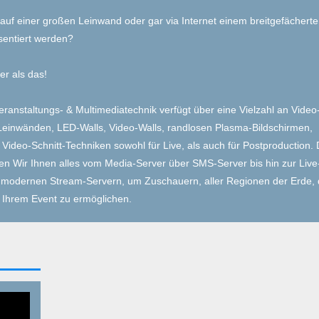
l auf einer großen Leinwand oder gar via Internet einem breitgefächert
sentiert werden?
ter als das!
eranstaltungs- & Multimediatechnik verfügt über eine Vielzahl an Video
 Leinwänden, LED-Walls, Video-Walls, randlosen Plasma-Bildschirmen,
ideo-Schnitt-Techniken sowohl für Live, als auch für Postproduction.
en Wir Ihnen alles vom Media-Server über SMS-Server bis hin zur Live
d modernen Stream-Servern, um Zuschauern, aller Regionen der Erde, 
 Ihrem Event zu ermöglichen.