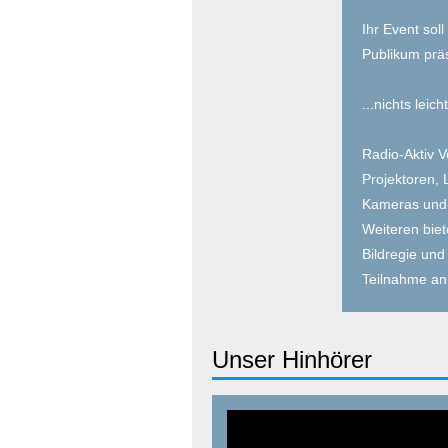
Ihr Event sol
Publikum prä
...nichts leich
Radio-Aktiv V
Projektoren,
Kameras und V
Weiteren biet
Bildregie un
Teilnahme an
Unser Hinhörer